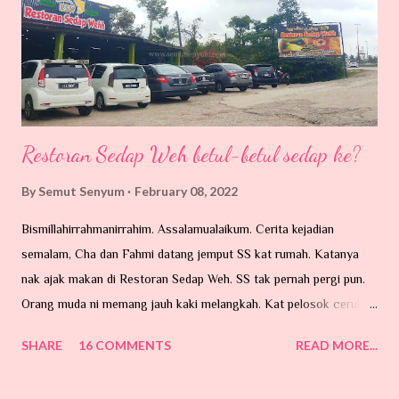
cemburu, itu kerana engkau membiarkannya. 12. Jika anakmu
mengganggumu, itu ker...
Restoran Sedap Weh betul-betul sedap ke?
By
Semut Senyum
February 08, 2022
Bismillahirrahmanirrahim. Assalamualaikum. Cerita kejadian
semalam, Cha dan Fahmi datang jemput SS kat rumah. Katanya
nak ajak makan di Restoran Sedap Weh. SS tak pernah pergi pun.
Orang muda ni memang jauh kaki melangkah. Kat pelosok ceruk
mana pun mesti akan sampai. Katanya mereka selalu juga makan
SHARE
16 COMMENTS
READ MORE...
di sini kalau ke Universiti Malaysia Pahang (UMP) di Gambang,
Kuantan. Jadi, perjalanan dari Pekan ke Gambang yang mengambil