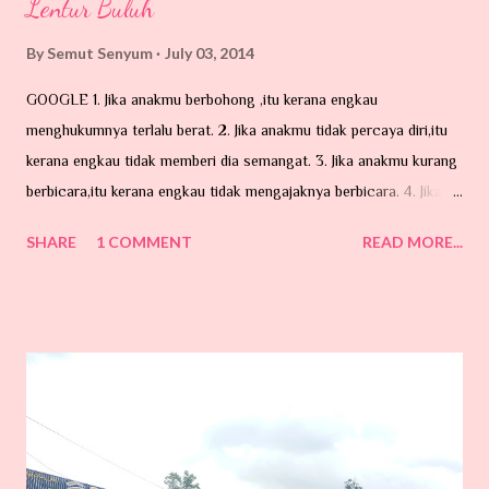
Lentur Buluh
By
Semut Senyum
July 03, 2014
GOOGLE 1. Jika anakmu berbohong ,itu kerana engkau
menghukumnya terlalu berat. 2. Jika anakmu tidak percaya diri,itu
kerana engkau tidak memberi dia semangat. 3. Jika anakmu kurang
berbicara,itu kerana engkau tidak mengajaknya berbicara. 4. Jika
anakmu mencuri , itu kerana engkau tidak mengajarnya memberi .
SHARE
1 COMMENT
READ MORE...
5. Jika anakmu pengecut,itu kerana engkau selalu membelanya. 6.
Jika anakmu tidak tahu menghargai , itu kerana engkau berbicara
terlalu keras kepadanya. 7. Jika
anakmu marah,itu kerana engkau kurang memujinya. 8. Jika anakmu
suka berbicara pedas, itu kerana engkau tidak berkongsi
dengannya. 9. Jika anakmu mengasari orang lain , itu kerana
engkau suka melakukan kekerasan terhadapnya. 10. Jika anakmu
lemah, itu kerana engkau suka mengancamnya. 11. Jika anakmu