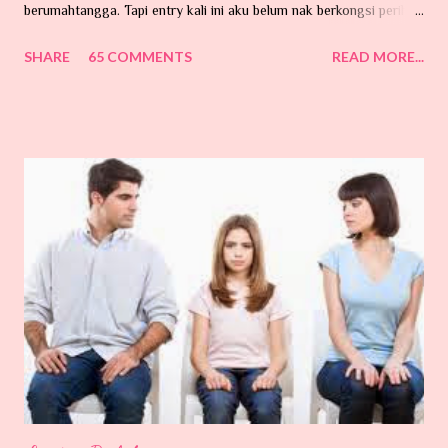
berumahtangga. Tapi entry kali ini aku belum nak berkongsi perihal
perkahwinan. Ada hajat di hati tu...tapi belum lagi lah nak taip entry.
SHARE
65 COMMENTS
READ MORE...
Hari ni nak cerita pasal benda dalam gambar ni. Sumber GOOGLE.
MEMPERKENALKAAANNNNNN ...... 'Kutu Babiiiiiiiiiiiiiiiiiiii'
Tarraaaaa aaaaaaaa Benda ni banyak la terdapat di kawasan
kampung-kampung yang berhampiran dengan hutan belukar...
Nama pun kutu, dia memang suka hisap darah. Dia ni kecik je...
Mungkin terbang atau dibawa angin, atau dibawa oleh haiwan-
haiwan peliharaan kita yang suka sangat memburu dan bersiar-siar
dalam hutan contohnya kucing. Si kecil ni memang pakar mencari
makanan di urat-urat tubuh kita ni. Tempat yang paling syok sekali
katanya dicelah-celah lipatan tubuh contohnya belakang telinga,
kelopak ...