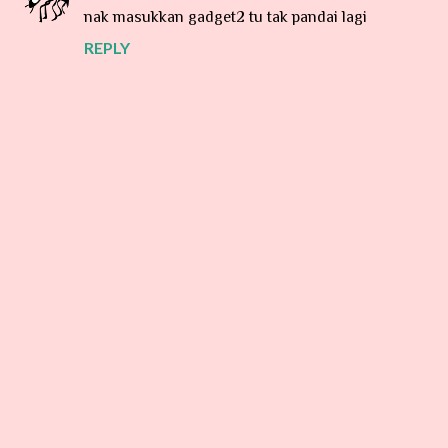
nak masukkan gadget2 tu tak pandai lagi
REPLY
P
o
s
t
a