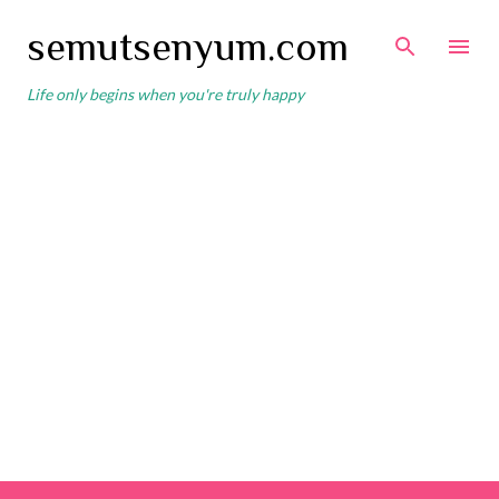
Skip to main content
semutsenyum.com
Life only begins when you're truly happy