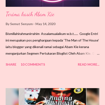
Terima kasih Abam Kie
By
Semut Senyum
May 14, 2020
Bismillahirahmanirrahim Assalamualaikum w.b.t...... Google Entri
ini merupakan pos penghargaan kepada 'The Man of The House'
iaitu blogger yang dikenali ramai sebagai Abam Kie kerana
menganjurkan Segmen Pertukaran Bloglist Oleh Abam Kie. Dan
keputusannya telah diumumkan di SINI. Selalunya SS tak pernah
SHARE
10 COMMENTS
READ MORE...
bertuah pun bila join segmen-segmen oleh rakan-rakan blogger
ni. Tapi kerana niat nak menyokong penganjuran, lagi pun tak
susah mana pun segmen Abam Kie tu, semuanya di hujung jari.
Akhirnya tidak ku sangka, cempedak menjadi nangka, rupanya
ada tuah SS dalam segmen tu sebagai Pemenang Bertuah.
Dapatlah topup Maxis RM5. Yeaaahhh!!! Happy sangat! Semoga