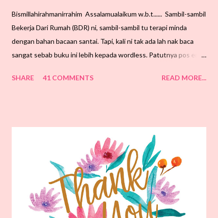
Bismillahirahmanirrahim Assalamualaikum w.b.t...... Sambil-sambil
Bekerja Dari Rumah (BDR) ni, sambil-sambil tu terapi minda
dengan bahan bacaan santai. Tapi, kali ni tak ada lah nak baca
sangat sebab buku ini lebih kepada wordless. Patutnya pos entri
ni hari Rabu lepas kan? Sempena Wordless Wednesday. Lama
SHARE
41 COMMENTS
READ MORE...
dah tak buat. Zaman muda remaja dulu suka juga buat Wordless
Wednesday dalam entri. Tapi tak apa lah, tujuan SS buat entri ini
pun sekadar untuk berkongsi bahan bacaan sahaja. Siapa tak
kenal dengan karya hebat dan popular hingga ke luar negara.
Kampung Boy karya penulis dan pelukis bernama Lat. Dulu-dulu
selalu keluar televisyen. SS tak pasti sekarang masih ada dalam
kaca televisyen atau tak?. SS beli buku ni pun sebab nak simpan
buat koleksi untuk cucu cicit SS nanti. Hehehe, jauh berangan
walaupun SS masih ikhtiar hamil. Tak salah kan? Mana tahu,
angan-angan Ramadhan menjadi kenyataan. Amiinn.. Berbalik