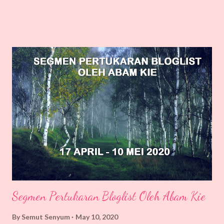
Atau mungkin, jenis kertas yang digunakan itu menyebabkan dia
menjadi tebal. Boleh tahan juga la rasa tangan SS nak tampung
berat buku tu. Sampai tergeliat pergelangan tangan. SS tak
salahkan novel, sebenarnya cara SS yang membaca ni yang tak
betul. Terbaring lah, tertiarap la, terngiring lah, macam mana tak
terpeleot tangan tu. Tapi novel ni memang antara yang berat.
Tangan SS pula insan yang lemah. Walaupun tebal & berat,
pengembaraan ini haruslah diterokai sehingga akhirnya. Cerita
memang best. Dongengan yang memanipulasi fikiran seolah-olah
ia wujud di bumi nyata. Macam biasa, membaca novel karya
Ramlee Awang Mursyid n...
Segmen Pertukaran Bloglist Oleh Abam Kie
By
Semut Senyum
May 10, 2020