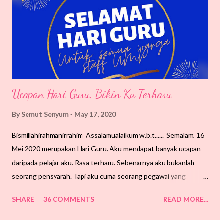
kerana tidak pernah rasa terluka oleh kesalahan insan. Mereka
adalah golongan yang tiada hasad kerana akal dan hati hanya
kepada Yang Maha Haq. Bibir mereka sentiasa dibasahi
zikrullah....
Ucapan Hari Guru, Bikin Ku Terharu
By
Semut Senyum
May 17, 2020
Bismillahirahmanirrahim Assalamualaikum w.b.t...... Semalam, 16
Mei 2020 merupakan Hari Guru. Aku mendapat banyak ucapan
daripada pelajar aku. Rasa terharu. Sebenarnya aku bukanlah
seorang pensyarah. Tapi aku cuma seorang pegawai yang
bertanggungjawab menyemarakkan dan membentuk mahasiswa
SHARE
36 COMMENTS
READ MORE...
melalui kebudayaan & kesenian. Tugasan ini memang mencabar.
Lebih-lebih lagi bila bekerja di sebuah universiti teknikal. Cuma,