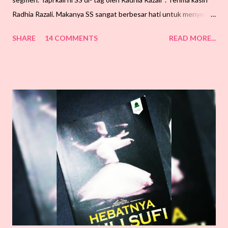
Radhia Razali. Makanya SS sangat berbesar hati untuk menyertai
Giveaway (GA) ni. Memandangkan entri kali ini adalah Birthday
SHARE
14 COMMENTS
READ MORE...
Giveaway, jadi, dikesempatan ini, teristimewa untuk Anisa Anuar
SS nak ucapkan Happy Belated Birthday. Doa SS, semoga Allah
permudahkan perjalanan hidup Anisa Anuar, dilimpahkan rezeki
seluas lautan dan diberkati umurnya. Aamiin. Sumber : Google
Bagi menyokong dan memeriahkan Giveaway ini, dengan
sukahatinya SS ingin tag 3 sahabat blogger SS iaitu : NA, Silah
Hassy, Sunah Sakura. Sebenarnya bila SS terjah blog Anisa
Anuar tu, teruja juga pasal produk NIQA tu. Macam dalam
gambar di atas tu. Instant Stain Remover For Fabric. Sejujurnya
SS tak pernah dengar pasal produk ni. Tapi tengok pada rupa
bentuk yang s...