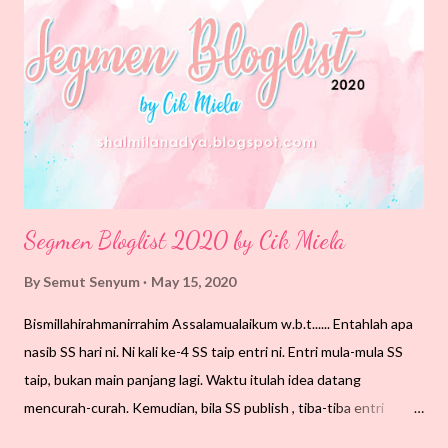
perlu dipotong.
Segmen Bloglist 2020 by Cik Miela
By
Semut Senyum
May 15, 2020
Bismillahirahmanirrahim Assalamualaikum w.b.t...... Entahlah apa
nasib SS hari ni. Ni kali ke-4 SS taip entri ni. Entri mula-mula SS
taip, bukan main panjang lagi. Waktu itulah idea datang
mencurah-curah. Kemudian, bila SS publish , tiba-tiba entri
hilang. Yang ada tajuk entri sahaja. Ok, Mungkin SS terpadam.