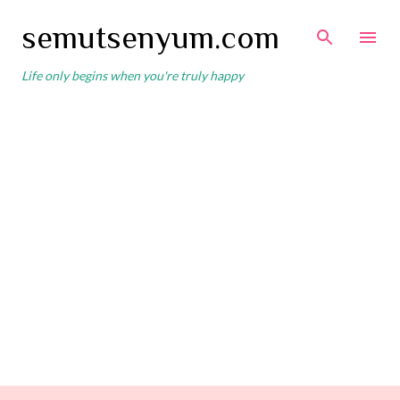
Skip to main content
semutsenyum.com
Life only begins when you're truly happy