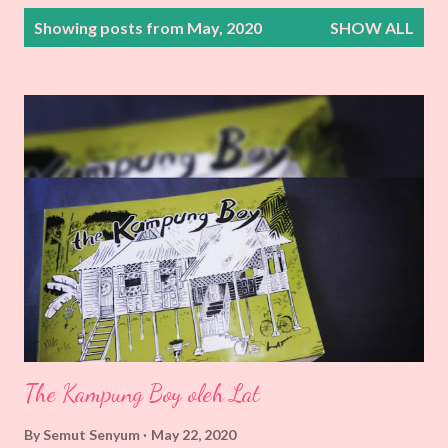
P
Showing posts from May, 2020
SHOW ALL
o
s
t
s
The Kampung Boy oleh Lat
By
Semut Senyum
May 22, 2020