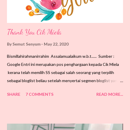
pada buku ini karya Lat ni sampai ke peringkat antarabangsa
dan...
Thank You Cik Miela
By
Semut Senyum
May 22, 2020
Bismillahirahmanirrahim Assalamualaikum w.b.t...... Sumber :
Google Entri ini merupakan pos penghargaan kepada Cik Miela
kerana telah memilih SS sebagai salah seorang yang terpilih
sebagai bloglist beliau setelah menyertai segmen bloglist yang
dianjurkannya. SS tak sangka akan terpilih setelah berhempas-
SHARE
7 COMMENTS
READ MORE...
pulas dengan masalah entri hilang hari tu. Apa pun, SS harap
semangat blogging ini berterusan. SS sendiri pun banyak nak
kena belajar pasal dunia blog ni. Walau pun dah lama ada blog,
tapi SS tetap tak berapa pandai. Nak belajar pun terkial-kial satu
dua perkara. Terima kasih meluangkan masa di blog ini. "Semoga