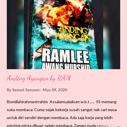
minum air apa. Lusa pula permintaan sirap lagi, tapi masuk susu
sikit, jadilah air bandung. Ada masa cukup air kosong saja.
Macam-macam ragam kan?. Itu lah warna warni keluarga bila
dapat berkumpul waktu berbuka puasa.
Anding Ayangan by RAM
By
Semut Senyum
May 09, 2020
Bismillahirahmanirrahim Assalamualaikum w.b.t...... SS memang
suka membaca. Cuma sejak bekerja susah sangat nak cari masa
untuk diri sendiri dengan membaca. Ada saja kerja yang lebih
penting minta dibuat selain membaca. Zaman muda remaja dulu,