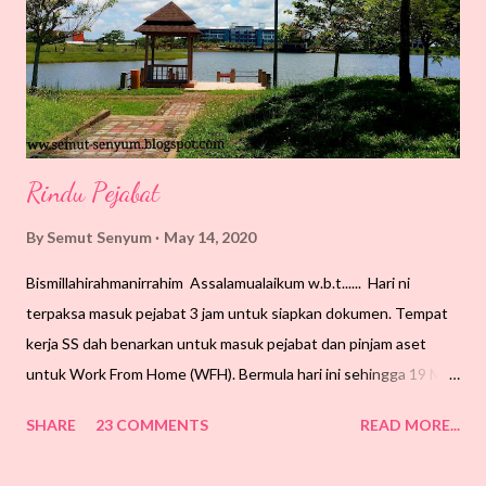
Rindu Pejabat
By
Semut Senyum
May 14, 2020
Bismillahirahmanirrahim Assalamualaikum w.b.t...... Hari ni
terpaksa masuk pejabat 3 jam untuk siapkan dokumen. Tempat
kerja SS dah benarkan untuk masuk pejabat dan pinjam aset
untuk Work From Home (WFH). Bermula hari ini sehingga 19 Mei
2020 sahaja. Pergerakkan keluar masuk perlu direkodkan. Tapi,
SHARE
23 COMMENTS
READ MORE...
SS tak ada apa nak bawa balik pun, cuma nak selesaikan kerja
berkaitan kewangan sikit. Bab kewangan ni tak boleh dilengah-