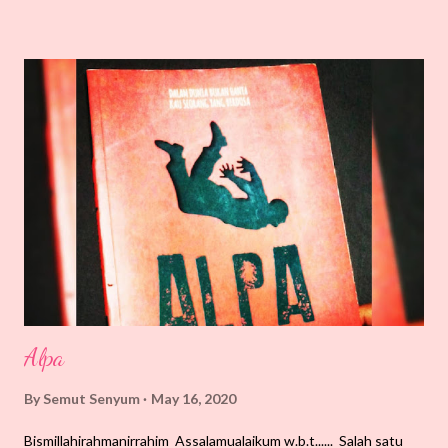
apabila pelajar menggelarkan aku sebagai seorang guru, aku rasa
itu satu penghargaan yang sangat tinggi yang mempunyai
tanggungjawab yang sangat besar. Aku bekerja di Pusat
Kebudayaan UMP. Staf kami cuma 6 orang sahaja dalam
universiti yang terdiri daripada seorang pengarah, seorang ketua
pegawai dan 4 pegawai kebudayaan. Bertambah mencabar,
bukan? Tapi aku bersyukur kerana dengan pekerjaan aku ini telah
menjadikan aku rapat dengan mahasiswa. Pendek kata, akulah
tenaga pengajar, akulah kakak, akulah ibu, akulah penasihat,
akulah rakan.. kerana...
Alpa
By
Semut Senyum
May 16, 2020
Bismillahirahmanirrahim Assalamualaikum w.b.t...... Salah satu