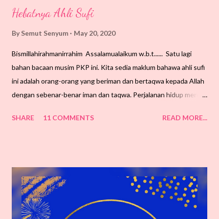
Hebatnya Ahli Sufi
By
Semut Senyum
May 20, 2020
Bismillahirahmanirrahim Assalamualaikum w.b.t...... Satu lagi
bahan bacaan musim PKP ini. Kita sedia maklum bahawa ahli sufi
ini adalah orang-orang yang beriman dan bertaqwa kepada Allah
dengan sebenar-benar iman dan taqwa. Perjalanan hidup mereka
mengikut cara hidup Rasullullah s.a.w. Mengamalkan cara hidup
SHARE
11 COMMENTS
READ MORE...
yang sederhana dan tidak terpengaruh dengan kemewahan dan
keseronokkan dunia. Hidup mereka adalah untuk akhirat. Pendek
kata, hidup mereka mengutamakan Allah S.W.T berbanding yang
lain sehingga Allah mengutamakan mereka dengan yang lain.
Diberikan kelebihan-kelebihan mereka, sesuai dengan amalan
para sufi ini. Mereka adalah golongan yang berani kerana tidak
takut mati. Mereka adalah golongan yang pemurah kerana tiada
langsung sifat kedekut. Mereka adalah golongan yang pemaaf