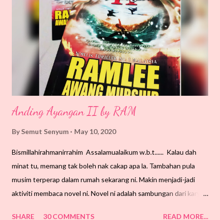
Allah limpahkan rezeki untuk Abam Kie sekeluarga. Aamiin Yaa
Rabb. Boleh laa anjurkan lagi segmen lagi... Tahniah juga
diucapkan kepada rakan-rakan lain yang berjaya dan bertuah.
Terima kasih meluangkan masa di blog ini. "Sama-sama
memeriahkan dunia blog. Kalau k...
Anding Ayangan II by RAM
By
Semut Senyum
May 10, 2020
Bismillahirahmanirrahim Assalamualaikum w.b.t...... Kalau dah
minat tu, memang tak boleh nak cakap apa la. Tambahan pula
musim terperap dalam rumah sekarang ni. Makin menjadi-jadi
aktiviti membaca novel ni. Novel ni adalah sambungan dari karya
Anding Ayangan. SS rasa, ini antara novel yang paling tebal kot.
SHARE
30 COMMENTS
READ MORE...