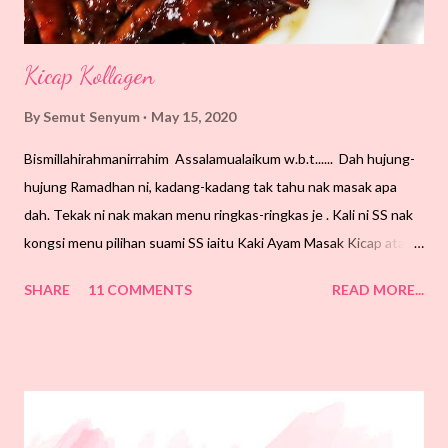
Kicap Kollagen
By
Semut Senyum
May 15, 2020
Bismillahirahmanirrahim Assalamualaikum w.b.t...... Dah hujung-
hujung Ramadhan ni, kadang-kadang tak tahu nak masak apa
dah. Tekak ni nak makan menu ringkas-ringkas je . Kali ni SS nak
kongsi menu pilihan suami SS iaitu Kaki Ayam Masak Kicap atau
SS namakan Kicap Kollagen. Kenapa namanya sebegitu rupa? Ini
SHARE
11 COMMENTS
READ MORE...
kerana, kaki ayam merupakan sumber kolagen asli . Jadi, sesiapa
yang perlukan kolagen, cukup sekadar makan kaki ayam.
Sebenarnya ramai je kawan-kawan SS tak selera nak makan kaki
ayam. SS dulu pun tak makan, tapi bila semakin tua ni, rasa
macam suka pula makan kaki ayam, terutama yang buat sup. Kaki
ayam perlu dibersihkan betul-betul. Bahagian kuku dan tapak