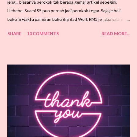
jeng... biasanya perokok tak berapa gemar artikel sebegini.
Hehehe. Suami SS pun pernah jadi perokok tegar. Saja je beli
buku ni waktu pameran buku Big Bad Wolf. RM3 je , apa salahnya
beli, kan?. Tambah juga ilmu pengetahuan sikit sebanyak. Sejak
SHARE
10 COMMENTS
READ MORE...
baca buku ni, suami jeling-jeling je. Alaaa, bukan SS suruh dia
baca pun.. Tapi ye lah, comfirm dia baca cover kan? Sebab tu
menjeling-menjeling ku bertentang, mata kita sama
memandang.... eh!. Seperti biasa, SS senyum-senyum aje.
Peringatan dalam diam je. Hik hik hik. Buku ni menceritakan
tentang pengalaman penulis yang berjaya berhenti merokok
selama 12 tahun. Banyak tips yang dikongsikan untuk mereka
yang berazam berhenti merokok sehingga ke kaedah
hipnoterapi. Masyaa Allah. Kalaulah dah berniat di hati, kena
kuatkan semangat untuk ikut segala tips yang diberi. Struggle is
real. Nak seribu daya, tak nak seribu dalih kan? SS doakan rakan-
rakan yang bern...