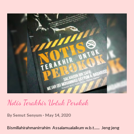
lengahkan. Tapi keluar saja dari kawasan rumah lebih kurang
dalam jam 10.00 pagi, uish, banyak juga kereta. Pandang kiri
kanan, pasaraya, Mr.DIY, 7-Eleven, pejabat J&T berbaris orang
beratur untuk urusan masing-masing. Berniat juga lepas balik
kerja nak singgah freshmart. Nampaknya niat tidak kesampaian.
SS masih takut nak terdedah sangat. Tapi cuaca, Subhanallah.
Kalau dulu selalu nampak kelabu je. .. tapi kali ni keluar rasa udara
segar, pandangan pun jelas. Ini salah satu hikmah Allah turunkan
makhluk Corona tu kan? SS bel...
Notis Terakhir Untuk Perokok
By
Semut Senyum
May 14, 2020
Bismillahirahmanirrahim Assalamualaikum w.b.t...... Jeng jeng