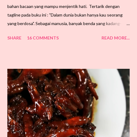
bahan bacaan yang mampu menjentik hati. Tertarik dengan
tagline pada buku ini : "Dalam dunia bukan hanya kau seorang
yang berdosa". Sebagai manusia, banyak benda yang kadang-
kadang membuatkan kita terlupa. Jadi, buku ini salah satu cara
SHARE
16 COMMENTS
READ MORE...
yang akan mengingatkan kita supaya tidak lalai dengan dunia.
Ringkas sahaja isi dalam buku ni, namun yang lebih penting
adalah inti untuk mengisi jiwa. Isi-isi yang ada dalam buku ini
berbentuk 'quotes'. Satu malam pun dah boleh habiskan bacaan.
Terima kasih meluangkan masa di blog ini. "Diri sentiasa perlu
diingatkan walau dengan apa cara sekalipun."