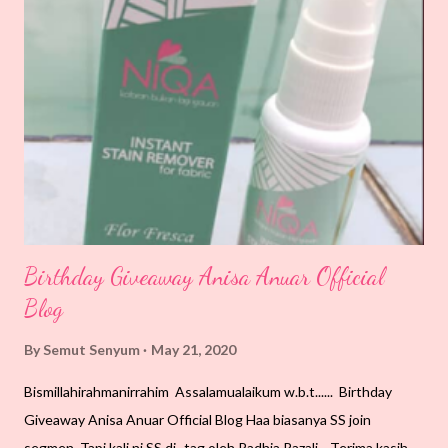
semangat menulis blog dan ukhwah berterusan."
Birthday Giveaway Anisa Anuar Official
Blog
By
Semut Senyum
May 21, 2020
Bismillahirahmanirrahim Assalamualaikum w.b.t...... Birthday
Giveaway Anisa Anuar Official Blog Haa biasanya SS join
segmen. Tapi kali ni SS di- tag oleh Radhia Razali . Terima kasih