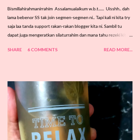
Bismillahirahmanirrahim Assalamualaikum w.b.t...... Uisshh.. dah
lama bebenor SS tak join segmen-segmen ni.. Tapi kali ni kita try
saja laa tanda support rakan-rakan blogger kita ni. Sambil tu
dapat juga mengeratkan silaturrahim dan mana tahu rezeki kita
dapat rakan-rakan baru, ye dak?. Tengok-tengok, mak aiii.... hari
SHARE
6 COMMENTS
READ MORE...
ni dah last segmen ni. Sempat lagi kalau korang nak join pun.
Syarat-syaratnya sangat simple. Boleh klik kat banner di bawah
ni untuk terus ke blog Abam Kie. Saya sudah... Anda? Tunggu
apa lagi? Jom kita terjah blog Abam Kie. Terima kasih
meluangkan masa di blog ini. "Happy Blogging!!!"