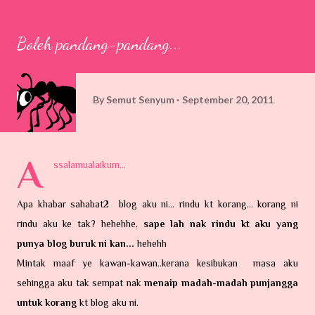
Boleh pandang-pandang...
By
Semut Senyum
September 20, 2011
A
ssalamualaikum...
Apa khabar sahabat2 blog aku ni... rindu kt korang... korang ni
rindu aku ke tak? hehehhe,
sape lah nak rindu kt aku yang
punya blog buruk ni kan...
hehehh
Mintak maaf ye kawan-kawan..kerana kesibukan masa aku
sehingga aku tak sempat nak
menaip madah-madah punjangga
untuk korang
kt blog aku ni.