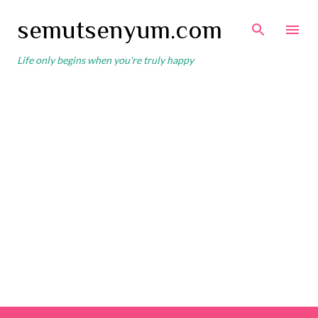
Skip to main content
semutsenyum.com
Life only begins when you're truly happy