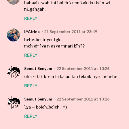
hahaah...wah..ini boleh krem kaki ku kalo wt
ni..gahgah..
REPLY
LYAfrina
21 September 2011 at 23:49
hehe..bestnyer tgk...
meh ajr lya n asya mnari blh??
REPLY
Semut Senyum
22 September 2011 at 10:26
cha ~ tak krem la kalau tau teknik nye.. hehehe
REPLY
Semut Senyum
22 September 2011 at 10:26
Lya ~ boleh..boleh.. =)
REPLY