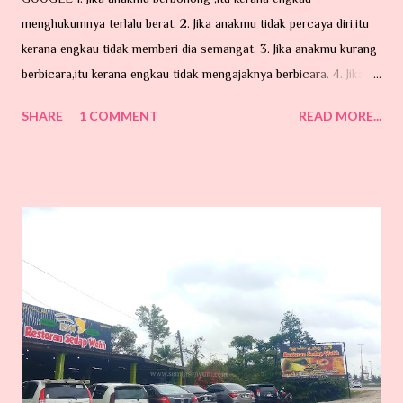
menghukumnya terlalu berat. 2. Jika anakmu tidak percaya diri,itu
kerana engkau tidak memberi dia semangat. 3. Jika anakmu kurang
berbicara,itu kerana engkau tidak mengajaknya berbicara. 4. Jika
anakmu mencuri , itu kerana engkau tidak mengajarnya memberi .
SHARE
1 COMMENT
READ MORE...
5. Jika anakmu pengecut,itu kerana engkau selalu membelanya. 6.
Jika anakmu tidak tahu menghargai , itu kerana engkau berbicara
terlalu keras kepadanya. 7. Jika
anakmu marah,itu kerana engkau kurang memujinya. 8. Jika anakmu
suka berbicara pedas, itu kerana engkau tidak berkongsi
dengannya. 9. Jika anakmu mengasari orang lain , itu kerana
engkau suka melakukan kekerasan terhadapnya. 10. Jika anakmu
lemah, itu kerana engkau suka mengancamnya. 11. Jika anakmu
cemburu, itu kerana engkau membiarkannya. 12. Jika anakmu
mengganggumu, itu ker...