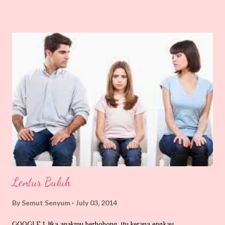
MEMPERKENALKAAANNNNNN ...... 'Kutu Babiiiiiiiiiiiiiiiiiiii'
Tarraaaaa aaaaaaaa Benda ni banyak la terdapat di kawasan
kampung-kampung yang berhampiran dengan hutan belukar...
Nama pun kutu, dia memang suka hisap darah. Dia ni kecik je...
Mungkin terbang atau dibawa angin, atau dibawa oleh haiwan-
haiwan peliharaan kita yang suka sangat memburu dan bersiar-siar
dalam hutan contohnya kucing. Si kecil ni memang pakar mencari
makanan di urat-urat tubuh kita ni. Tempat yang paling syok sekali
katanya dicelah-celah lipatan tubuh contohnya belakang telinga,
kelopak ...
Lentur Buluh
By
Semut Senyum
July 03, 2014
GOOGLE 1. Jika anakmu berbohong ,itu kerana engkau