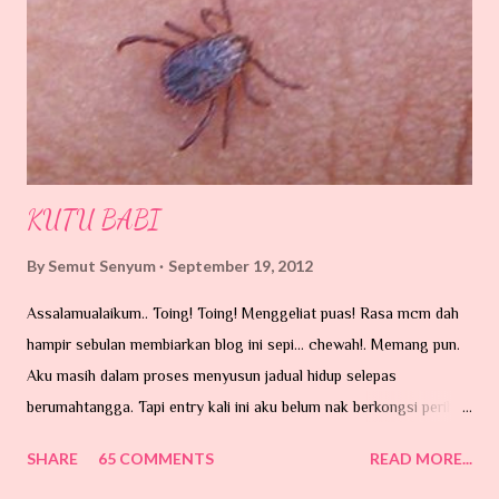
KUTU BABI
By
Semut Senyum
September 19, 2012
Assalamualaikum.. Toing! Toing! Menggeliat puas! Rasa mcm dah
hampir sebulan membiarkan blog ini sepi... chewah!. Memang pun.
Aku masih dalam proses menyusun jadual hidup selepas
berumahtangga. Tapi entry kali ini aku belum nak berkongsi perihal
perkahwinan. Ada hajat di hati tu...tapi belum lagi lah nak taip entry.
SHARE
65 COMMENTS
READ MORE...
Hari ni nak cerita pasal benda dalam gambar ni. Sumber GOOGLE.