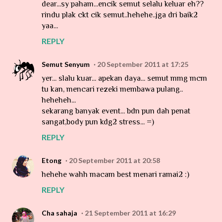
dear...sy paham...encik semut selalu keluar eh??
rindu plak ckt cik semut..hehehe..jga dri baik2
yaa...
REPLY
Semut Senyum
20 September 2011 at 17:25
yer... slalu kuar... apekan daya... semut mmg mcm
tu kan, mencari rezeki membawa pulang..
heheheh...
sekarang banyak event... bdn pun dah penat
sangat,body pun kdg2 stress... =)
REPLY
Etong
20 September 2011 at 20:58
hehehe wahh macam best menari ramai2 :)
REPLY
Cha sahaja
21 September 2011 at 16:29