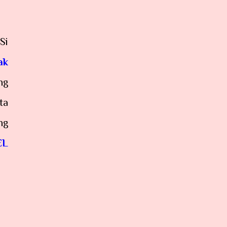
Si
ak
ng
ta
ng
EL