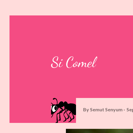
Si Comel
By
Semut Senyum
Se