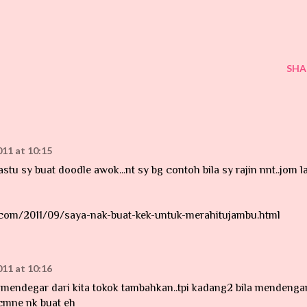
SHA
11 at 10:15
u sy buat doodle awok...nt sy bg contoh bila sy rajin nnt..jom l
.com/2011/09/saya-nak-buat-kek-untuk-merahitujambu.html
11 at 10:16
 mendegar dari kita tokok tambahkan..tpi kadang2 bila mendenga
.cmne nk buat eh