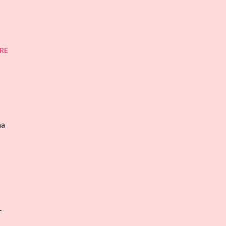
RE
aa
r