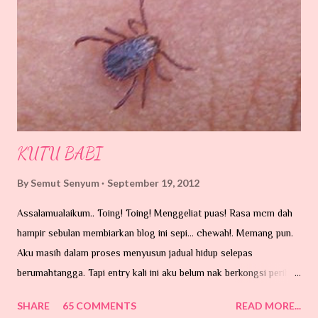
KUTU BABI
By
Semut Senyum
September 19, 2012
Assalamualaikum.. Toing! Toing! Menggeliat puas! Rasa mcm dah
hampir sebulan membiarkan blog ini sepi... chewah!. Memang pun.
Aku masih dalam proses menyusun jadual hidup selepas
berumahtangga. Tapi entry kali ini aku belum nak berkongsi perihal
perkahwinan. Ada hajat di hati tu...tapi belum lagi lah nak taip entry.
SHARE
65 COMMENTS
READ MORE...
Hari ni nak cerita pasal benda dalam gambar ni. Sumber GOOGLE.