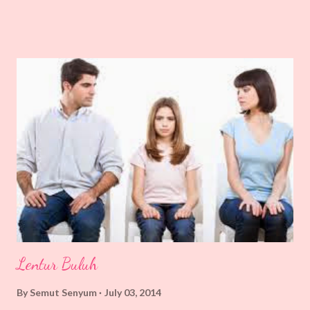
MEMPERKENALKAAANNNNNN ...... 'Kutu Babiiiiiiiiiiiiiiiiiiii'
Tarraaaaa aaaaaaaa Benda ni banyak la terdapat di kawasan
kampung-kampung yang berhampiran dengan hutan belukar...
Nama pun kutu, dia memang suka hisap darah. Dia ni kecik je...
Mungkin terbang atau dibawa angin, atau dibawa oleh haiwan-
haiwan peliharaan kita yang suka sangat memburu dan bersiar-siar
dalam hutan contohnya kucing. Si kecil ni memang pakar mencari
makanan di urat-urat tubuh kita ni. Tempat yang paling syok sekali
katanya dicelah-celah lipatan tubuh contohnya belakang telinga,
kelopak ...
Lentur Buluh
By
Semut Senyum
July 03, 2014