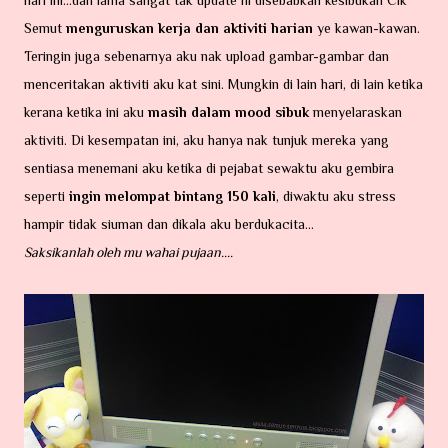
hari ini...dah lama sangat tak update ni disebabkan kesibukan Cik
Semut
menguruskan kerja dan aktiviti harian
ye kawan-kawan.
Teringin juga sebenarnya aku nak upload gambar-gambar dan
menceritakan aktiviti aku kat sini. Mungkin di lain hari, di lain ketika
kerana ketika ini aku
masih dalam mood sibuk
menyelaraskan
aktiviti. Di kesempatan ini, aku hanya nak tunjuk mereka yang
sentiasa menemani aku ketika di pejabat sewaktu aku gembira
seperti
ingin melompat bintang 150 kali
, diwaktu aku stress
hampir tidak siuman dan dikala aku berdukacita...
Saksikanlah oleh mu wahai pujaan....