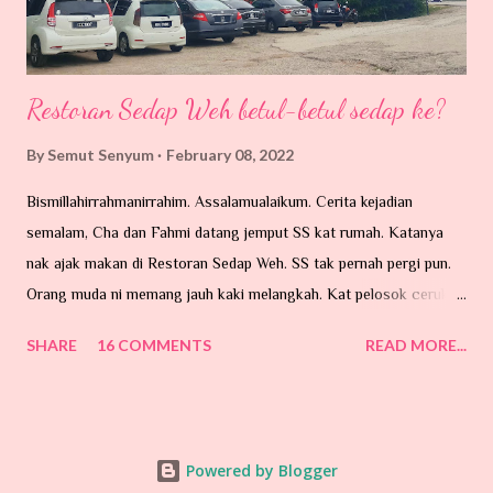
Restoran Sedap Weh betul-betul sedap ke?
By
Semut Senyum
February 08, 2022
Bismillahirrahmanirrahim. Assalamualaikum. Cerita kejadian
semalam, Cha dan Fahmi datang jemput SS kat rumah. Katanya
nak ajak makan di Restoran Sedap Weh. SS tak pernah pergi pun.
Orang muda ni memang jauh kaki melangkah. Kat pelosok ceruk
mana pun mesti akan sampai. Katanya mereka selalu juga makan
SHARE
16 COMMENTS
READ MORE...
di sini kalau ke Universiti Malaysia Pahang (UMP) di Gambang,
Kuantan. Jadi, perjalanan dari Pekan ke Gambang yang mengambil
masa lebih kurang 40 minit, berbaloilah untuk singgah sebentar di
restoran ni. Sementara tu, sempat juga kami bincang program-
Powered by Blogger
program terdekat sepanjang perjalanan pergi dan balik. Restoran