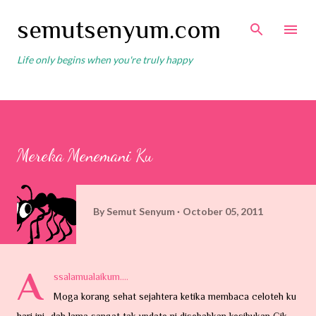
Skip to main content
semutsenyum.com
Life only begins when you're truly happy
Mereka Menemani Ku
By
Semut Senyum
October 05, 2011
A
ssalamualaikum....
Moga korang sehat sejahtera ketika membaca celoteh ku