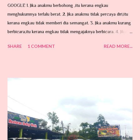
GOOGLE 1. Jika anakmu berbohong ,itu kerana engkau
menghukumnya terlalu berat. 2. Jika anakmu tidak percaya diri,itu
kerana engkau tidak memberi dia semangat. 3. Jika anakmu kurang
berbicara,itu kerana engkau tidak mengajaknya berbicara. 4. Jika
anakmu mencuri , itu kerana engkau tidak mengajarnya memberi .
SHARE
1 COMMENT
READ MORE...
5. Jika anakmu pengecut,itu kerana engkau selalu membelanya. 6.
Jika anakmu tidak tahu menghargai , itu kerana engkau berbicara
terlalu keras kepadanya. 7. Jika
anakmu marah,itu kerana engkau kurang memujinya. 8. Jika anakmu
suka berbicara pedas, itu kerana engkau tidak berkongsi
dengannya. 9. Jika anakmu mengasari orang lain , itu kerana
engkau suka melakukan kekerasan terhadapnya. 10. Jika anakmu
lemah, itu kerana engkau suka mengancamnya. 11. Jika anakmu
cemburu, itu kerana engkau membiarkannya. 12. Jika anakmu
mengganggumu, itu ker...