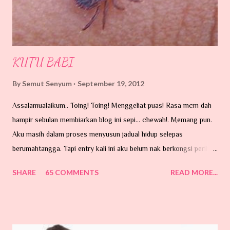
KUTU BABI
By
Semut Senyum
September 19, 2012
Assalamualaikum.. Toing! Toing! Menggeliat puas! Rasa mcm dah
hampir sebulan membiarkan blog ini sepi... chewah!. Memang pun.
Aku masih dalam proses menyusun jadual hidup selepas
berumahtangga. Tapi entry kali ini aku belum nak berkongsi perihal
perkahwinan. Ada hajat di hati tu...tapi belum lagi lah nak taip entry.
SHARE
65 COMMENTS
READ MORE...
Hari ni nak cerita pasal benda dalam gambar ni. Sumber GOOGLE.
MEMPERKENALKAAANNNNNN ...... 'Kutu Babiiiiiiiiiiiiiiiiiiii'
Tarraaaaa aaaaaaaa Benda ni banyak la terdapat di kawasan
kampung-kampung yang berhampiran dengan hutan belukar...