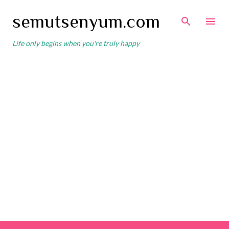
Skip to main content
semutsenyum.com
Life only begins when you're truly happy