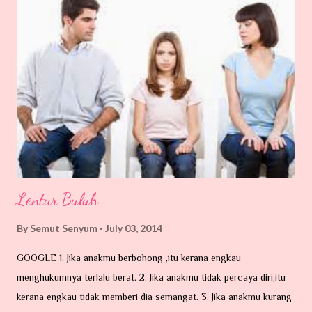
Nama pun kutu, dia memang suka hisap darah. Dia ni kecik je...
Mungkin terbang atau dibawa angin, atau dibawa oleh haiwan-
haiwan peliharaan kita yang suka sangat memburu dan bersiar-siar
dalam hutan contohnya kucing. Si kecil ni memang pakar mencari
makanan di urat-urat tubuh kita ni. Tempat yang paling syok sekali
katanya dicelah-celah lipatan tubuh contohnya belakang telinga,
kelopak ...
Lentur Buluh
By
Semut Senyum
July 03, 2014
GOOGLE 1. Jika anakmu berbohong ,itu kerana engkau
menghukumnya terlalu berat. 2. Jika anakmu tidak percaya diri,itu
kerana engkau tidak memberi dia semangat. 3. Jika anakmu kurang