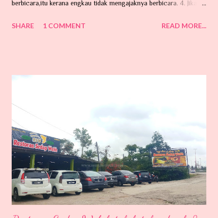
berbicara,itu kerana engkau tidak mengajaknya berbicara. 4. Jika
anakmu mencuri , itu kerana engkau tidak mengajarnya memberi .
SHARE
1 COMMENT
READ MORE...
5. Jika anakmu pengecut,itu kerana engkau selalu membelanya. 6.
Jika anakmu tidak tahu menghargai , itu kerana engkau berbicara
terlalu keras kepadanya. 7. Jika
anakmu marah,itu kerana engkau kurang memujinya. 8. Jika anakmu
suka berbicara pedas, itu kerana engkau tidak berkongsi
dengannya. 9. Jika anakmu mengasari orang lain , itu kerana
engkau suka melakukan kekerasan terhadapnya. 10. Jika anakmu
lemah, itu kerana engkau suka mengancamnya. 11. Jika anakmu
cemburu, itu kerana engkau membiarkannya. 12. Jika anakmu
mengganggumu, itu ker...