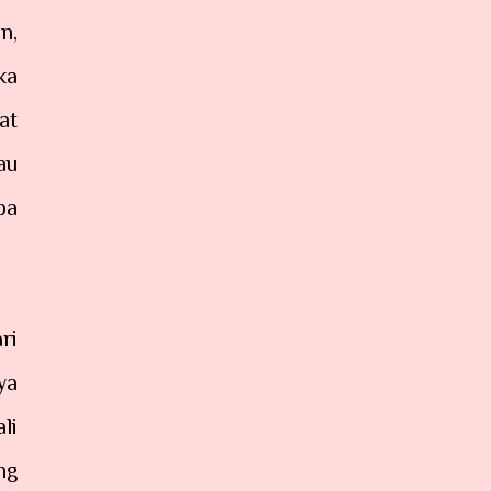
n,
ka
at
au
pa
ri
ya
li
ng