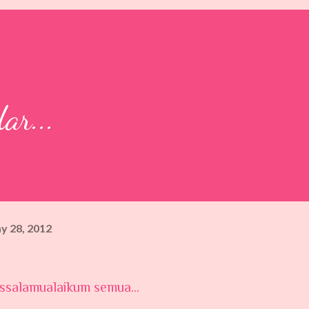
ar...
y 28, 2012
Assalamualaikum semua...