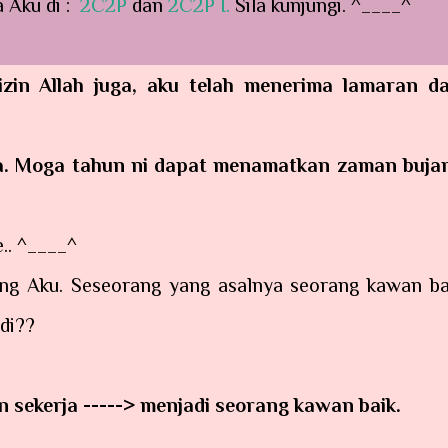
a Aku di :
2C2P
dan
2C2P I.
Sila kunjungi. ^____^
zin Allah juga, aku telah menerima lamaran da
a. Moga tahun ni dapat menamatkan zaman buja
e.. ^____^
ng Aku. Seseorang yang asalnya seorang kawan ba
di??
n sekerja -----> menjadi seorang kawan baik.