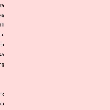
ra
wa
li
a.
ah
sa
ng
ng
ia