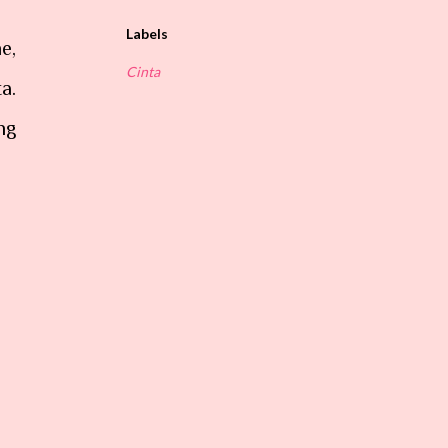
Labels
e,
Cinta
a.
ng