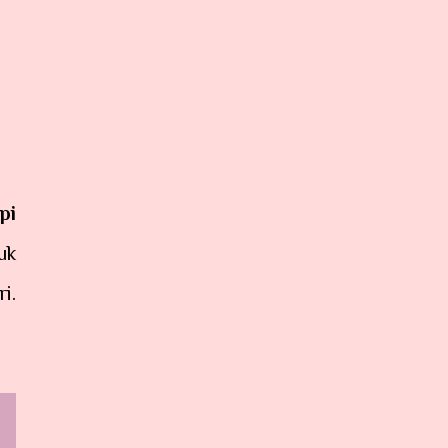
pi
uk
i.