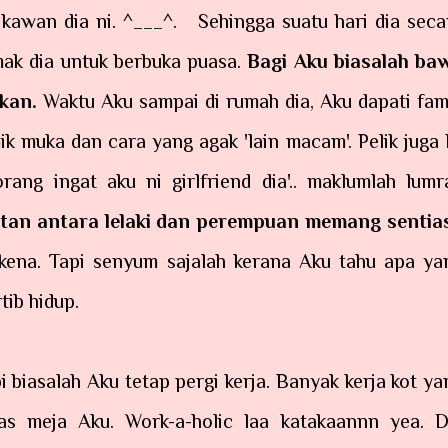
kawan dia ni. ^___^. Sehingga suatu hari dia seca
mak dia untuk berbuka puasa.
Bagi Aku biasalah ba
 kan.
Waktu Aku sampai di rumah dia, Aku dapati fami
 muka dan cara yang agak 'lain macam'. Pelik juga l
rang ingat aku ni girlfriend dia'.. maklumlah lumr
an antara lelaki dan perempuan memang sentia
 kena. Tapi senyum sajalah kerana Aku tahu apa ya
tib hidup.
 biasalah Aku tetap pergi kerja. Banyak kerja kot ya
as meja Aku. Work-a-holic laa katakaannn yea. D