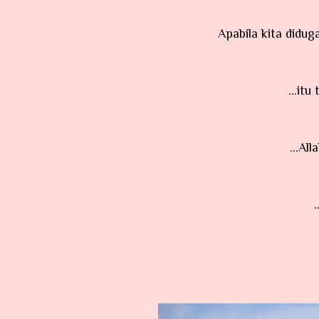
Apabila kita didug
...i
...A
.