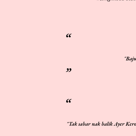
"Ba
"Tak sabar nak balik Ayer Keroh... dah plan macam-macam aktiviti dengan adik kakak