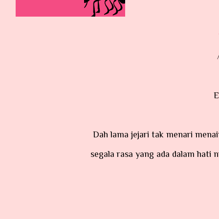
Dah lama jejari tak menari menaip entri. Ada rasa yang membuak-buak minta dimuntahkan
segala rasa yang ada dalam hati 