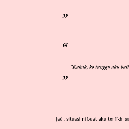
"Kakak, ko tunggu aku ba
Jadi, situasi ni buat aku terfikir satu perkara. Paling penting dalam sebuah hubungan suami