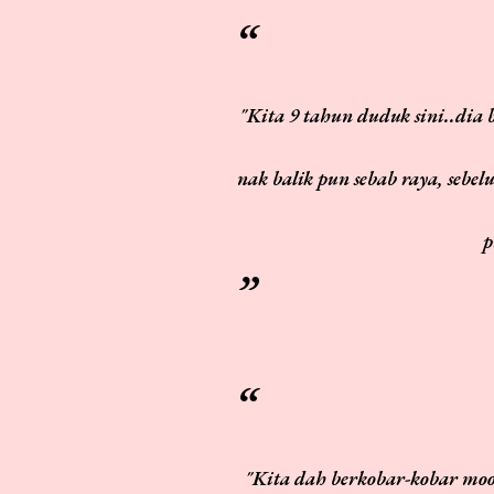
"Kita 9 tahun duduk sini..dia baru 11 hari nak duduk Ayer Keroh dah bising-bising! 😢
nak balik pun sebab raya, sebel
p
"Kita dah berkobar-kobar mo