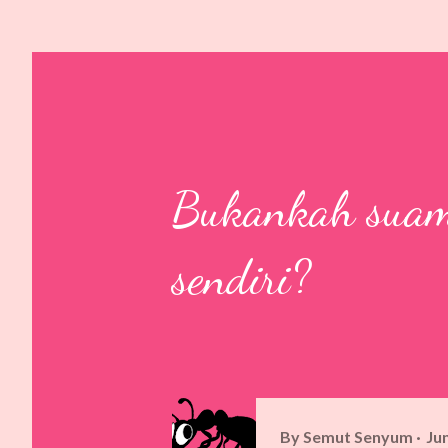
Bukankah suami 
sendiri?
By
Semut Senyum
Ju