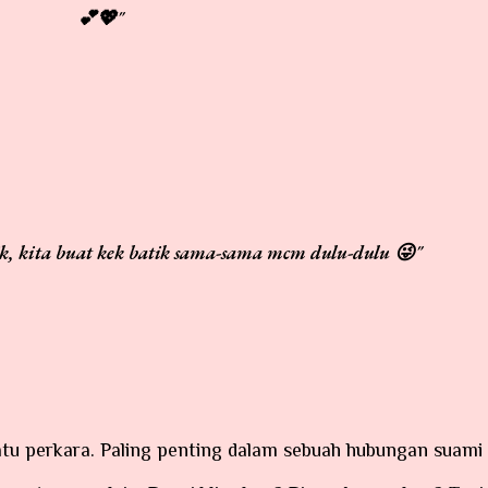
💕💖"
lik, kita buat kek batik sama-sama mcm dulu-dulu 😜"