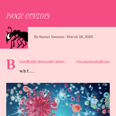
PANIC COVID19
By
Semut Senyum
March 18, 2020
B
ismillahirahmanirrahim Assalamualaikum
w.b.t......