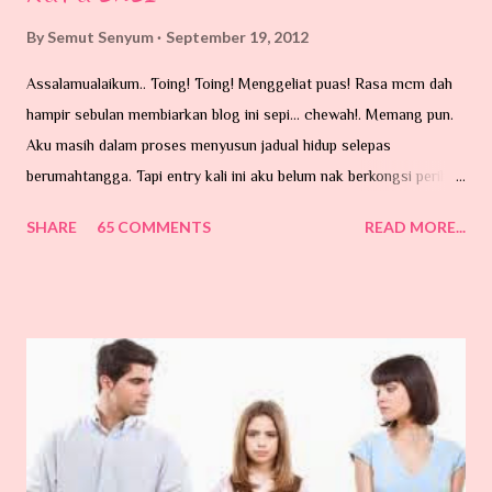
By
Semut Senyum
September 19, 2012
Assalamualaikum.. Toing! Toing! Menggeliat puas! Rasa mcm dah
hampir sebulan membiarkan blog ini sepi... chewah!. Memang pun.
Aku masih dalam proses menyusun jadual hidup selepas
berumahtangga. Tapi entry kali ini aku belum nak berkongsi perihal
perkahwinan. Ada hajat di hati tu...tapi belum lagi lah nak taip entry.
SHARE
65 COMMENTS
READ MORE...
Hari ni nak cerita pasal benda dalam gambar ni. Sumber GOOGLE.
MEMPERKENALKAAANNNNNN ...... 'Kutu Babiiiiiiiiiiiiiiiiiiii'
Tarraaaaa aaaaaaaa Benda ni banyak la terdapat di kawasan
kampung-kampung yang berhampiran dengan hutan belukar...
Nama pun kutu, dia memang suka hisap darah. Dia ni kecik je...
Mungkin terbang atau dibawa angin, atau dibawa oleh haiwan-
haiwan peliharaan kita yang suka sangat memburu dan bersiar-siar
dalam hutan contohnya kucing. Si kecil ni memang pakar mencari
makanan di urat-urat tubuh kita ni. Tempat yang paling syok sekali