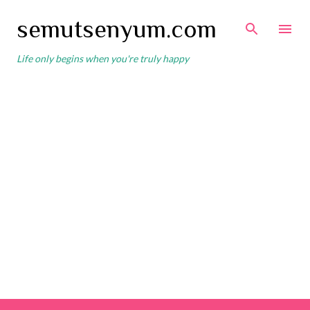
Skip to main content
semutsenyum.com
Life only begins when you're truly happy