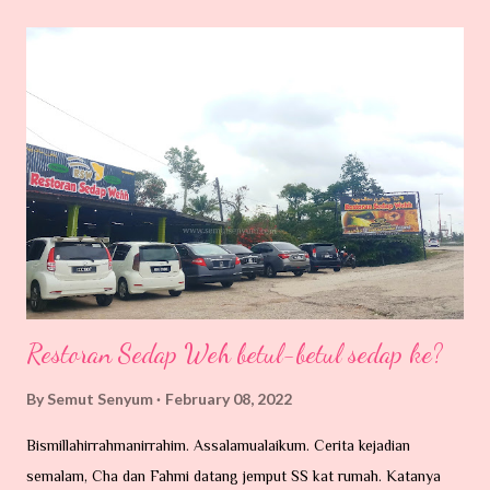
anakmu marah,itu kerana engkau kurang memujinya. 8. Jika anakmu
suka berbicara pedas, itu kerana engkau tidak berkongsi
dengannya. 9. Jika anakmu mengasari orang lain , itu kerana
engkau suka melakukan kekerasan terhadapnya. 10. Jika anakmu
lemah, itu kerana engkau suka mengancamnya. 11. Jika anakmu
cemburu, itu kerana engkau membiarkannya. 12. Jika anakmu
mengganggumu, itu ker...
Restoran Sedap Weh betul-betul sedap ke?
By
Semut Senyum
February 08, 2022
Bismillahirrahmanirrahim. Assalamualaikum. Cerita kejadian
semalam, Cha dan Fahmi datang jemput SS kat rumah. Katanya