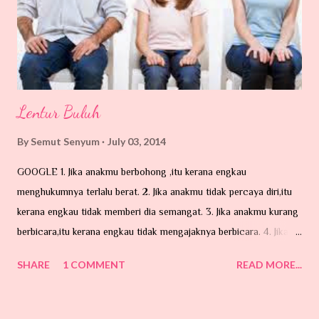
katanya dicelah-celah lipatan tubuh contohnya belakang telinga,
kelopak ...
Lentur Buluh
By
Semut Senyum
July 03, 2014
GOOGLE 1. Jika anakmu berbohong ,itu kerana engkau
menghukumnya terlalu berat. 2. Jika anakmu tidak percaya diri,itu
kerana engkau tidak memberi dia semangat. 3. Jika anakmu kurang
berbicara,itu kerana engkau tidak mengajaknya berbicara. 4. Jika
anakmu mencuri , itu kerana engkau tidak mengajarnya memberi .
SHARE
1 COMMENT
READ MORE...
5. Jika anakmu pengecut,itu kerana engkau selalu membelanya. 6.
Jika anakmu tidak tahu menghargai , itu kerana engkau berbicara
terlalu keras kepadanya. 7. Jika