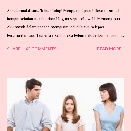
Assalamualaikum.. Toing! Toing! Menggeliat puas! Rasa mcm dah
hampir sebulan membiarkan blog ini sepi... chewah!. Memang pun.
Aku masih dalam proses menyusun jadual hidup selepas
berumahtangga. Tapi entry kali ini aku belum nak berkongsi perihal
perkahwinan. Ada hajat di hati tu...tapi belum lagi lah nak taip entry.
SHARE
65 COMMENTS
READ MORE...
Hari ni nak cerita pasal benda dalam gambar ni. Sumber GOOGLE.
MEMPERKENALKAAANNNNNN ...... 'Kutu Babiiiiiiiiiiiiiiiiiiii'
Tarraaaaa aaaaaaaa Benda ni banyak la terdapat di kawasan
kampung-kampung yang berhampiran dengan hutan belukar...
Nama pun kutu, dia memang suka hisap darah. Dia ni kecik je...
Mungkin terbang atau dibawa angin, atau dibawa oleh haiwan-
haiwan peliharaan kita yang suka sangat memburu dan bersiar-siar
dalam hutan contohnya kucing. Si kecil ni memang pakar mencari
makanan di urat-urat tubuh kita ni. Tempat yang paling syok sekali
katanya dicelah-celah lipatan tubuh contohnya belakang telinga,