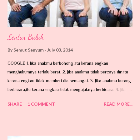
kelopak ...
Lentur Buluh
By
Semut Senyum
July 03, 2014
GOOGLE 1. Jika anakmu berbohong ,itu kerana engkau
menghukumnya terlalu berat. 2. Jika anakmu tidak percaya diri,itu
kerana engkau tidak memberi dia semangat. 3. Jika anakmu kurang
berbicara,itu kerana engkau tidak mengajaknya berbicara. 4. Jika
anakmu mencuri , itu kerana engkau tidak mengajarnya memberi .
SHARE
1 COMMENT
READ MORE...
5. Jika anakmu pengecut,itu kerana engkau selalu membelanya. 6.
Jika anakmu tidak tahu menghargai , itu kerana engkau berbicara
terlalu keras kepadanya. 7. Jika
anakmu marah,itu kerana engkau kurang memujinya. 8. Jika anakmu