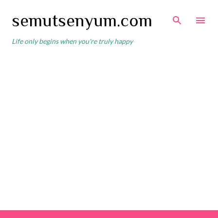
Skip to main content
semutsenyum.com
Life only begins when you're truly happy