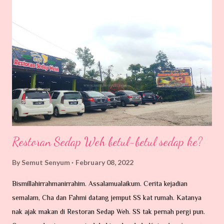
suka berbicara pedas, itu kerana engkau tidak berkongsi
dengannya. 9. Jika anakmu mengasari orang lain , itu kerana
engkau suka melakukan kekerasan terhadapnya. 10. Jika anakmu
lemah, itu kerana engkau suka mengancamnya. 11. Jika anakmu
cemburu, itu kerana engkau membiarkannya. 12. Jika anakmu
mengganggumu, itu ker...
Restoran Sedap Weh betul-betul sedap ke?
By
Semut Senyum
February 08, 2022
Bismillahirrahmanirrahim. Assalamualaikum. Cerita kejadian
semalam, Cha dan Fahmi datang jemput SS kat rumah. Katanya
nak ajak makan di Restoran Sedap Weh. SS tak pernah pergi pun.