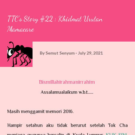
TTC's Story #22 : Khidmat Urutan
Mamacare
By
Semut Senyum
July 29, 2021
Bismillahirahmanirrahim
Assalamualaikum w.b.t......
Masih menggamit memori 2016.
Hampir setahun aku tidak berurut setelah Tok Cha