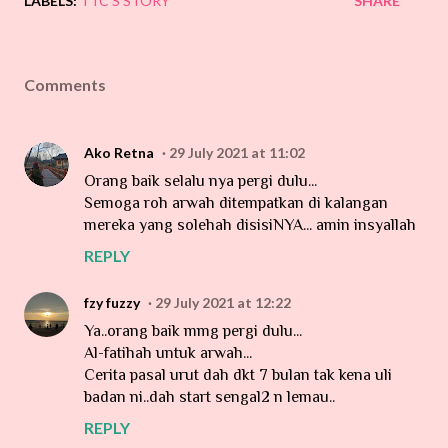
LABELS:
TTC'S STORY
SHARE
Comments
Ako Retna
29 July 2021 at 11:02
Orang baik selalu nya pergi dulu...
Semoga roh arwah ditempatkan di kalangan
mereka yang solehah disisiNYA... amin insyallah
REPLY
fzy fuzzy
29 July 2021 at 12:22
Ya..orang baik mmg pergi dulu...
Al-fatihah untuk arwah...
Cerita pasal urut dah dkt 7 bulan tak kena uli
badan ni..dah start sengal2 n lemau..
REPLY