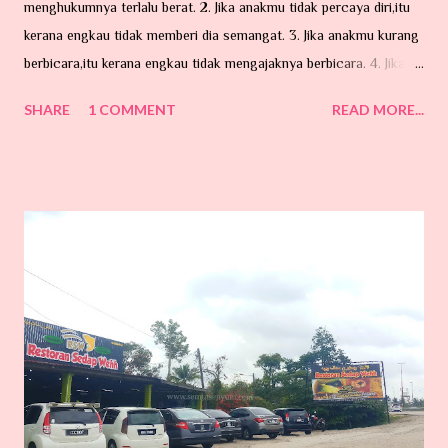
menghukumnya terlalu berat. 2. Jika anakmu tidak percaya diri,itu
kerana engkau tidak memberi dia semangat. 3. Jika anakmu kurang
berbicara,itu kerana engkau tidak mengajaknya berbicara. 4. Jika
anakmu mencuri , itu kerana engkau tidak mengajarnya memberi .
SHARE
1 COMMENT
READ MORE...
5. Jika anakmu pengecut,itu kerana engkau selalu membelanya. 6.
Jika anakmu tidak tahu menghargai , itu kerana engkau berbicara
terlalu keras kepadanya. 7. Jika
anakmu marah,itu kerana engkau kurang memujinya. 8. Jika anakmu
suka berbicara pedas, itu kerana engkau tidak berkongsi
dengannya. 9. Jika anakmu mengasari orang lain , itu kerana
engkau suka melakukan kekerasan terhadapnya. 10. Jika anakmu
lemah, itu kerana engkau suka mengancamnya. 11. Jika anakmu
cemburu, itu kerana engkau membiarkannya. 12. Jika anakmu
mengganggumu, itu ker...