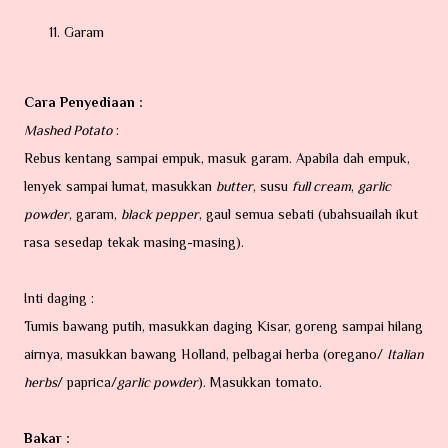
Garam
Cara Penyediaan :
Mashed Potato
:
Rebus kentang sampai empuk, masuk garam. Apabila dah empuk,
lenyek sampai lumat, masukkan
butter
, susu
full cream
,
garlic
powder
, garam,
black pepper
, gaul semua sebati (ubahsuailah ikut
rasa sesedap tekak masing-masing).
Inti daging :
Tumis bawang putih, masukkan daging Kisar, goreng sampai hilang
airnya, masukkan bawang Holland, pelbagai herba (oregano/
Italian
herbs
/ paprica/
garlic powder
). Masukkan tomato.
Bakar :