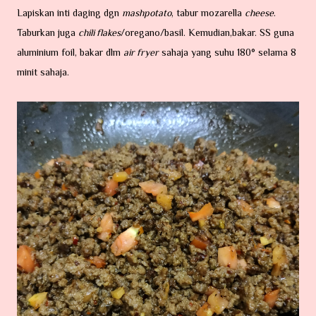
Lapiskan inti daging dgn
mashpotato
, tabur mozarella
cheese
.
Taburkan juga
chili flakes
/oregano/basil. Kemudian,bakar. SS guna
aluminium foil, bakar dlm
air fryer
sahaja yang suhu 180° selama 8
minit sahaja.