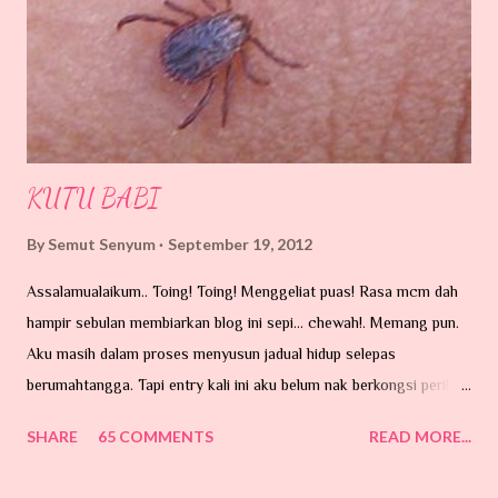
KUTU BABI
By
Semut Senyum
September 19, 2012
Assalamualaikum.. Toing! Toing! Menggeliat puas! Rasa mcm dah
hampir sebulan membiarkan blog ini sepi... chewah!. Memang pun.
Aku masih dalam proses menyusun jadual hidup selepas
berumahtangga. Tapi entry kali ini aku belum nak berkongsi perihal
perkahwinan. Ada hajat di hati tu...tapi belum lagi lah nak taip entry.
SHARE
65 COMMENTS
READ MORE...
Hari ni nak cerita pasal benda dalam gambar ni. Sumber GOOGLE.
MEMPERKENALKAAANNNNNN ...... 'Kutu Babiiiiiiiiiiiiiiiiiiii'