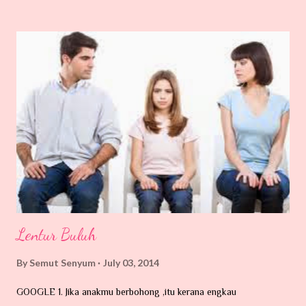
Tarraaaaa aaaaaaaa Benda ni banyak la terdapat di kawasan
kampung-kampung yang berhampiran dengan hutan belukar...
Nama pun kutu, dia memang suka hisap darah. Dia ni kecik je...
Mungkin terbang atau dibawa angin, atau dibawa oleh haiwan-
haiwan peliharaan kita yang suka sangat memburu dan bersiar-siar
dalam hutan contohnya kucing. Si kecil ni memang pakar mencari
makanan di urat-urat tubuh kita ni. Tempat yang paling syok sekali
katanya dicelah-celah lipatan tubuh contohnya belakang telinga,
kelopak ...
Lentur Buluh
By
Semut Senyum
July 03, 2014
GOOGLE 1. Jika anakmu berbohong ,itu kerana engkau