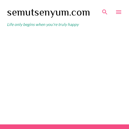
Skip to main content
semutsenyum.com
Life only begins when you're truly happy