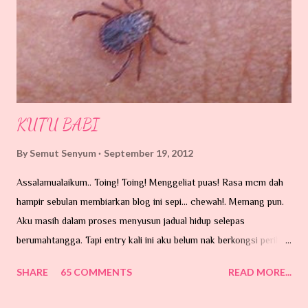
KUTU BABI
By
Semut Senyum
September 19, 2012
Assalamualaikum.. Toing! Toing! Menggeliat puas! Rasa mcm dah
hampir sebulan membiarkan blog ini sepi... chewah!. Memang pun.
Aku masih dalam proses menyusun jadual hidup selepas
berumahtangga. Tapi entry kali ini aku belum nak berkongsi perihal
perkahwinan. Ada hajat di hati tu...tapi belum lagi lah nak taip entry.
SHARE
65 COMMENTS
READ MORE...
Hari ni nak cerita pasal benda dalam gambar ni. Sumber GOOGLE.
MEMPERKENALKAAANNNNNN ...... 'Kutu Babiiiiiiiiiiiiiiiiiiii'