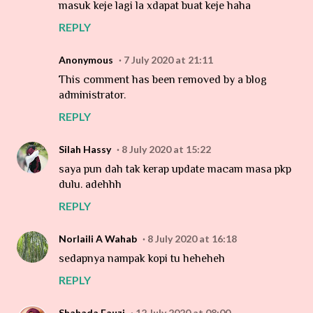
masuk keje lagi la xdapat buat keje haha
REPLY
Anonymous
7 July 2020 at 21:11
This comment has been removed by a blog
administrator.
REPLY
Silah Hassy
8 July 2020 at 15:22
saya pun dah tak kerap update macam masa pkp
dulu. adehhh
REPLY
Norlaili A Wahab
8 July 2020 at 16:18
sedapnya nampak kopi tu heheheh
REPLY
Shahada Fauzi
12 July 2020 at 08:00