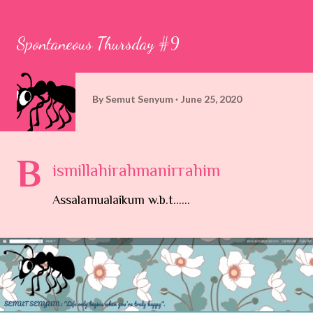
Spontaneous Thursday #9
By
Semut Senyum
June 25, 2020
B
ismillahirahmanirrahim
Assalamualaikum w.b.t......