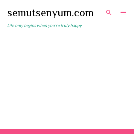
Skip to main content
semutsenyum.com
Life only begins when you're truly happy