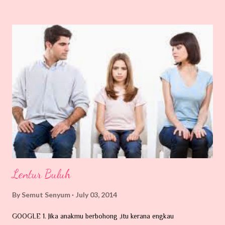
Tarraaaaa aaaaaaaa Benda ni banyak la terdapat di kawasan
kampung-kampung yang berhampiran dengan hutan belukar...
Nama pun kutu, dia memang suka hisap darah. Dia ni kecik je...
Mungkin terbang atau dibawa angin, atau dibawa oleh haiwan-
haiwan peliharaan kita yang suka sangat memburu dan bersiar-siar
dalam hutan contohnya kucing. Si kecil ni memang pakar mencari
makanan di urat-urat tubuh kita ni. Tempat yang paling syok sekali
katanya dicelah-celah lipatan tubuh contohnya belakang telinga,
kelopak ...
Lentur Buluh
By
Semut Senyum
July 03, 2014
GOOGLE 1. Jika anakmu berbohong ,itu kerana engkau