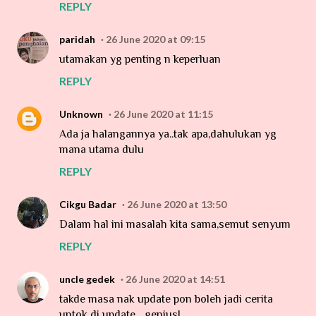
REPLY
paridah
26 June 2020 at 09:15
utamakan yg penting n keperluan
REPLY
Unknown
26 June 2020 at 11:15
Ada ja halangannya ya..tak apa,dahulukan yg
mana utama dulu
REPLY
Cikgu Badar
26 June 2020 at 13:50
Dalam hal ini masalah kita sama,semut senyum
REPLY
uncle gedek
26 June 2020 at 14:51
takde masa nak update pon boleh jadi cerita
untok di update... genius!