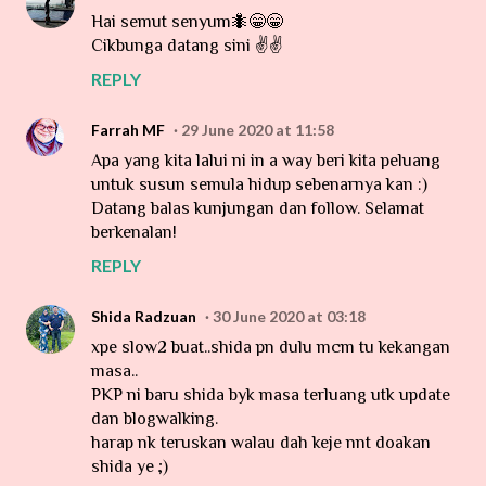
Hai semut senyum🐜😁😁
Cikbunga datang sini ✌️✌️
REPLY
Farrah MF
29 June 2020 at 11:58
Apa yang kita lalui ni in a way beri kita peluang
untuk susun semula hidup sebenarnya kan :)
Datang balas kunjungan dan follow. Selamat
berkenalan!
REPLY
Shida Radzuan
30 June 2020 at 03:18
xpe slow2 buat..shida pn dulu mcm tu kekangan
masa..
PKP ni baru shida byk masa terluang utk update
dan blogwalking.
harap nk teruskan walau dah keje nnt doakan
shida ye ;)