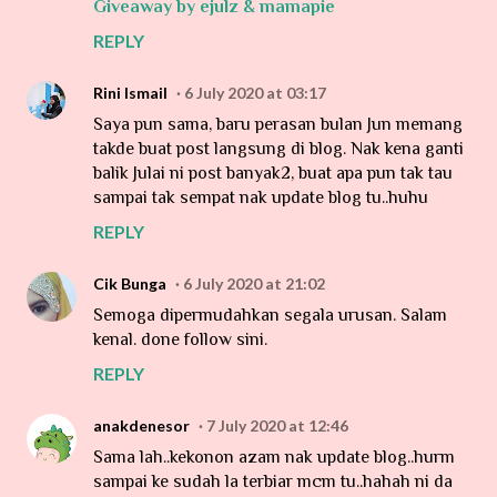
Giveaway by ejulz & mamapie
REPLY
Rini Ismail
6 July 2020 at 03:17
Saya pun sama, baru perasan bulan Jun memang
takde buat post langsung di blog. Nak kena ganti
balik Julai ni post banyak2, buat apa pun tak tau
sampai tak sempat nak update blog tu..huhu
REPLY
Cik Bunga
6 July 2020 at 21:02
Semoga dipermudahkan segala urusan. Salam
kenal. done follow sini.
REPLY
anakdenesor
7 July 2020 at 12:46
Sama lah..kekonon azam nak update blog..hurm
sampai ke sudah la terbiar mcm tu..hahah ni da