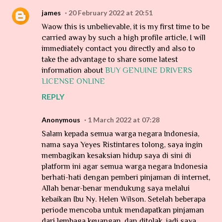
james
20 February 2022 at 20:51
Waow this is unbelievable, it is my first time to be
carried away by such a high profile article, I will
immediately contact you directly and also to
take the advantage to share some latest
information about
BUY GENUINE DRIVERS
LICENSE ONLINE
REPLY
Anonymous
1 March 2022 at 07:28
Salam kepada semua warga negara Indonesia,
nama saya Yeyes Ristintares tolong, saya ingin
membagikan kesaksian hidup saya di sini di
platform ini agar semua warga negara Indonesia
berhati-hati dengan pemberi pinjaman di internet,
Allah benar-benar mendukung saya melalui
kebaikan Ibu Ny. Helen Wilson. Setelah beberapa
periode mencoba untuk mendapatkan pinjaman
dari lembaga keuangan, dan ditolak, jadi saya