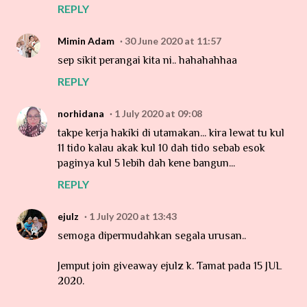
REPLY
Mimin Adam
30 June 2020 at 11:57
sep sikit perangai kita ni.. hahahahhaa
REPLY
norhidana
1 July 2020 at 09:08
takpe kerja hakiki di utamakan... kira lewat tu kul
11 tido kalau akak kul 10 dah tido sebab esok
paginya kul 5 lebih dah kene bangun...
REPLY
ejulz
1 July 2020 at 13:43
semoga dipermudahkan segala urusan..
Jemput join giveaway ejulz k. Tamat pada 15 JUL
2020.